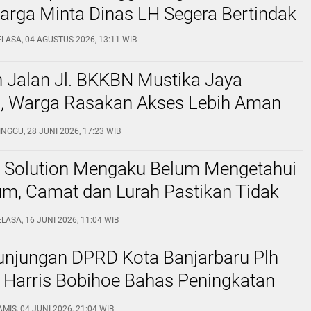
arga Minta Dinas LH Segera Bertindak ‎
ELASA, 04 AGUSTUS 2026, 13:11 WIB
 Jalan Jl. BKKBN Mustika Jaya
 Warga Rasakan Akses Lebih Aman
man
NGGU, 28 JUNI 2026, 17:23 WIB
n Solution Mengaku Belum Mengetahui
um, Camat dan Lurah Pastikan Tidak
kan Izin serta Langsung Merespons
LASA, 16 JUNI 2026, 11:04 WIB
Masyarakat
unjungan DPRD Kota Banjarbaru Plh
 Harris Bobihoe Bahas Peningkatan
MIS, 04 JUNI 2026, 21:04 WIB