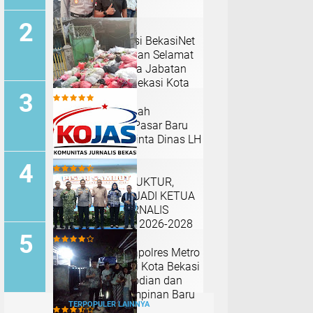
Pimpinan Redaksi BekasiNet
Sampaikan Ucapan Selamat
atas Serah Terima Jabatan
Kapolres Metro Bekasi Kota
Tumpukan Sampah
Menggunung di Pasar Baru
Bekasi, Warga Minta Dinas LH
Segera Bertindak ‎
RESHUFFLE STRUKTUR,
RIZAL TERPILIH JADI KETUA
KOMUNITAS JURNALIS
BEKASI PERIODE 2026-2028 ‎
Pisah Sambut Kapolres Metro
Bekasi Kota, Wali Kota Bekasi
Apresiasi Pengabdian dan
Sambut Kepemimpinan Baru
TERPOPULER LAINNYA