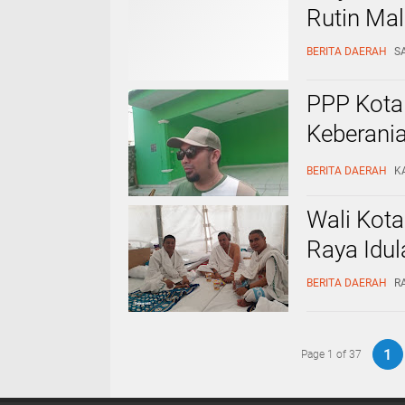
Rutin Ma
BERITA DAERAH
SA
PPP Kota
Keberani
Sesam
BERITA DAERAH
KA
Wali Kota
Raya Idu
BERITA DAERAH
RA
1
Page 1 of 37