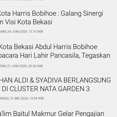
Kota Harris Bobihoe : Galang Sinergi
 Visi Kota Bekasi
MIS, 04 JUNI 2026, 13:16 WIB
 Kota Bekasi Abdul Harris Bobihoe
acara Hari Lahir Pancasila, Tegaskan
satuan Bangsa.
NIN, 01 JUNI 2026, 23:36 WIB
HAN ALDI & SYADIVA BERLANGSUNG
 DI CLUSTER NATA GARDEN 3
NGGU, 31 MEI 2026, 13:59 WIB
a'lim Baitul Makmur Gelar Pengajian