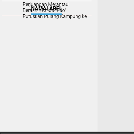
Perjuangan Merantau
NAMALABEL
Berakhir, Rhido "Edo"
Putuskan Pulang Kampung ke
Palembang Demi Keluarga