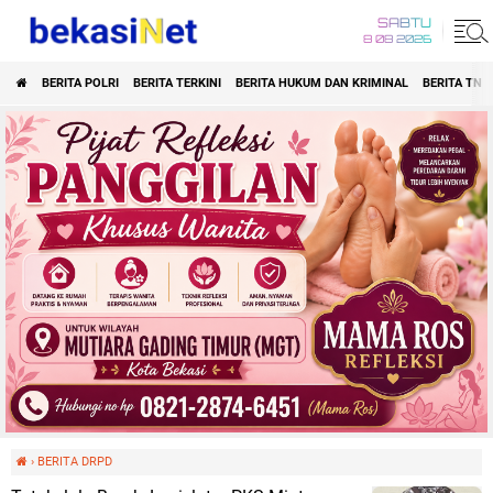
SABTU
8 08 2026
BERITA POLRI
BERITA TERKINI
BERITA HUKUM DAN KRIMINAL
BERITA TNI
›
BERITA DRPD