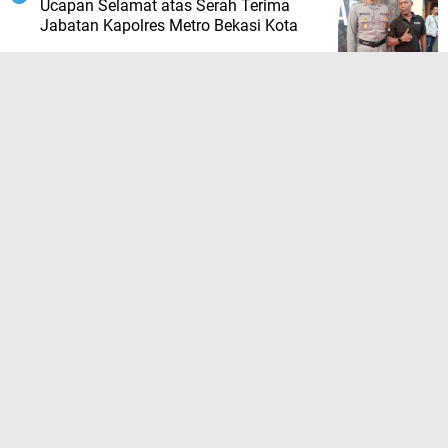
Ucapan Selamat atas Serah Terima
Jabatan Kapolres Metro Bekasi Kota
TERPOPULER LAINNYA
JELAJAHI
ADVETORIAL
BAHASA QOLBU
BERITA BISNIS
BERITA DAERAH
BERITA EDUKASI
BERITA EKONOMI
BERITA HUKUM
BERITA KESEHATAN
BERITA LAKLANTAS
BERITA NASIONAL
BERITA OLAHRAGA
BERITA ORGANISASI
BERITA PEMERINTAH
BERITA PENDIDIKAN
BERITA PERISTIWA
BERITA POLITIK
BERITA POLRI
BERITA TERKINI
BERITA TNI
BERITA VIRAL