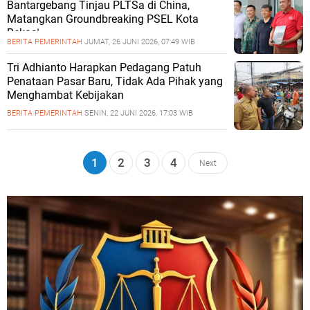
Bantargebang Tinjau PLTSa di China,
Matangkan Groundbreaking PSEL Kota
Bekasi
BERITA PEMERINTAH
JUMAT, 26 JUNI 2026, 07:49 WIB
Tri Adhianto Harapkan Pedagang Patuh
Penataan Pasar Baru, Tidak Ada Pihak yang
Menghambat Kebijakan
BERITA PEMERINTAH
SENIN, 22 JUNI 2026, 17:03 WIB
1
2
3
4
Next