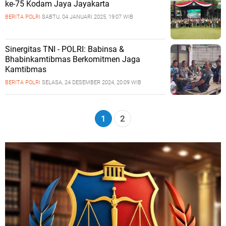
ke-75 Kodam Jaya Jayakarta
BERITA POLRI
SABTU, 04 JANUARI 2025, 19:07 WIB
Sinergitas TNI - POLRI: Babinsa &
Bhabinkamtibmas Berkomitmen Jaga
Kamtibmas
BERITA POLRI
SELASA, 24 DESEMBER 2024, 20:09 WIB
1
2