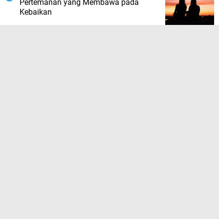
Pertemanan yang Membawa pada
Kebaikan
TERPOPULER LAINNYA
JELAJAHI
ADVETORIAL
BAHASA QOLBU
BERITA BISNIS
BERITA DAERAH
BERITA EDUKASI
BERITA EKONOMI
BERITA HUKUM
BERITA KESEHATAN
BERITA LAKLANTAS
BERITA NASIONAL
BERITA OLAHRAGA
BERITA ORGANISASI
BERITA PEMERINTAH
BERITA PENDIDIKAN
BERITA PERISTIWA
BERITA POLITIK
BERITA POLRI
BERITA TERKINI
BERITA TNI
BERITA VIRAL