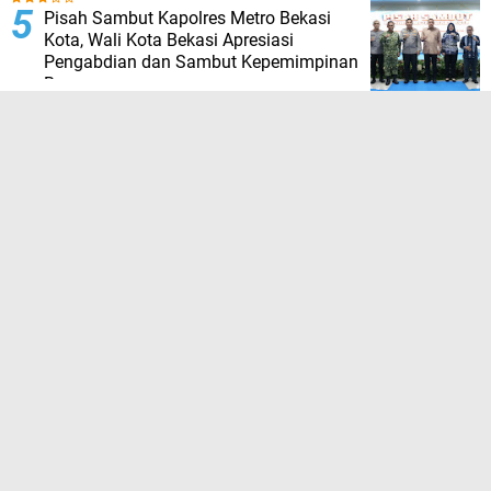
Pisah Sambut Kapolres Metro Bekasi
Kota, Wali Kota Bekasi Apresiasi
Pengabdian dan Sambut Kepemimpinan
Baru
TERPOPULER LAINNYA
JELAJAHI
ADVETORIAL
BAHASA QOLBU
BERITA BISNIS
BERITA DAERAH
BERITA EDUKASI
BERITA EKONOMI
BERITA HUKUM
BERITA KESEHATAN
BERITA LAKLANTAS
BERITA NASIONAL
BERITA OLAHRAGA
BERITA ORGANISASI
BERITA PEMERINTAH
BERITA PENDIDIKAN
BERITA PERISTIWA
BERITA POLITIK
BERITA POLRI
BERITA TERKINI